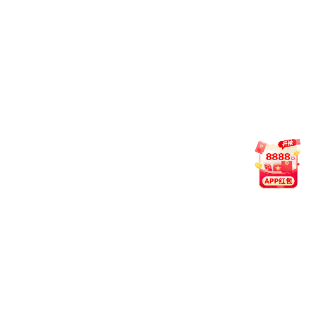
成就不仅仅归功于个人，更彰显出了优秀团队氛围下
凝聚力与协作精神的重要性。
未来，我们期待这些优秀运动员继续保持这样的状
态，用他们热血沸腾、高昂向上的姿态去迎接更多挑
战。相信只要坚持这种拼搏精神，他们一定会书写属
于自己的辉煌篇章，同时也会带给观众更多震撼和感
动！
上一篇：
上一篇:很抱歉没有了
下一篇：