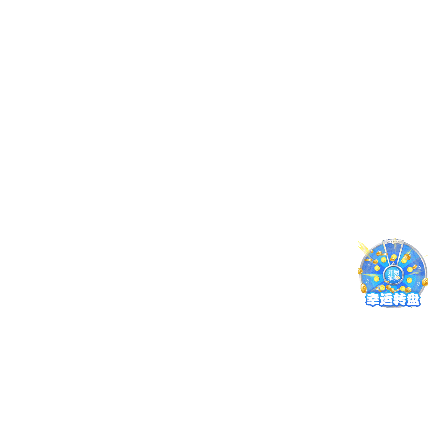
显露出来，如今愈发成熟，使得整支球队更加团结向
上。
4、团队合作的重要性
篮球是一项团体运动，只有各个位置上的球员密切配
合才能够取得最终胜利。本场比赛充分体现了这一
点，无论是雷诺、克尼佩尔还是哈珀，他们都明白如
何利用彼此间的默契来提高整体战斗力。每个人都清
楚自己的角色，并努力去完成任务，这是他们赢得比
赛的重要因素之一。
例如，在关键时刻，当一名球员被包夹后，总有其他
人能及时补位接应，这种配合使得球队即使在困难局
面下也能找到破解的方法。而这种信任关系正是经过
长期磨合所形成，没有任何一名球员可以单靠个人能