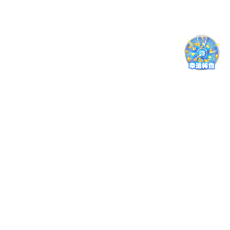
你可能喜欢
2026-07-29
#1