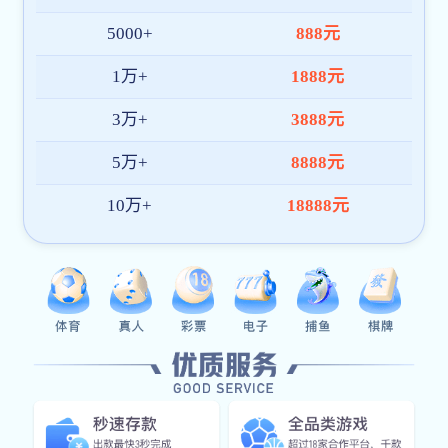
欧联杯决赛将上演弗赖堡对阵阿斯顿维拉法国裁判莱特西耶执法主场比赛
2026-06-27
字母哥或将加盟热火传闻引发关注佛罗里达无州税优势
2026-06-26
姆巴佩今日顺利完成合练并积极参与射门训练展现状态回暖
2026-06-23
18岁小将德罗四天内双冠加冕西甲法甲人生赢家荣耀时刻
2026-06-22
TA球员匿名投票揭晓谁最被低估鹰王与怀特并列第一杰伦布朗紧随其后
2026-06-21
拉菲尼亚对皇马胜率惊人追平C罗与巴萨交锋胜场纪录
2026-06-20
长友佑都：我入选日本队世界杯名单的原因在于能助力球队克服困难
2026-06-19
曼联跟队消息B费坚定留队夏窗计划引援5到6人安德森或转会曼城
2026-06-19
热刺若保级成功今夏或将引进格林伍德加强阵容
2026-06-18
曼联利马训练表现提升全队标准今夏必定留队
2026-06-17
老佛爷豪掷15亿欧求购超巨巴黎四星与佩德里亚马尔成热门人选
2026-06-16