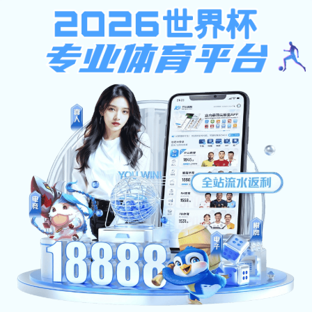
注册入口
首页
体育热点
日韩足球映照中国足球现状揭示联赛发展困境与问题
2026-08-04
尼克斯曾考虑引进卢尼和迪亚巴特庄神21年拒绝加盟后签约湖人
2026-08-01
利物浦庆祝萨拉赫34岁生日球员为红军贡献442场257球佳绩
2026-07-29
尼克斯在上海球迷线下观赛照曝光从沪到纽约共庆冠军荣耀
2026-07-29
帕斯和穆尼奥斯今夏重返皇马的可能性仍然悬而未决
2026-07-26
周琦谈邓肯与詹姆斯对比称未来属于马刺两队表现均需提升
2026-07-24
第二阶段主客场赛事赛程正式公布期待精彩对决与球迷热情互动
2026-07-24