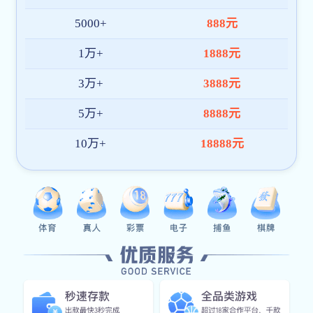
平台技术与服务能力
平台构建了一套高可用的全终端直播服务架构，集成智能风
控、秒级加载、多节点加速等核心技术，确保不同区域用户
都能流畅体验体育赛事。 同时，kaiyun云服务器官网提供