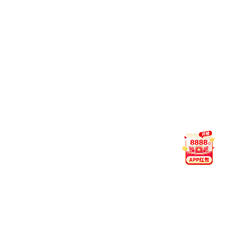
综上所述，卡伦·布雷迪卸任西汉姆联副主席职务，不
仅仅是个人职业生涯的一次转折，更代表着一个时代
的结束与另一个时代的开始。对于广大球迷而言，这
是值得反思的一刻，我们需要珍惜过去，也要关注未
来如何继续推动足球事业的发展。
总之，我们相信，在不久后的将来，会有更多优秀人
才加入这个充满激情与挑战的舞台。而每一个奋斗
者，都将在这场伟大的运动中找到属于自己的位置，
共同谱写新的篇章！
上一篇：
雷诺全场表现出色砍下32分9板克…