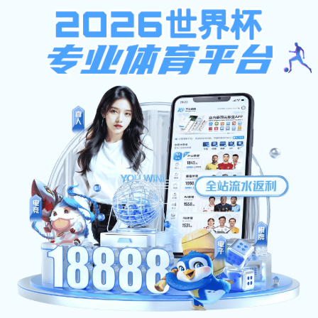
注册入口
kaiyun云服务器官网
APP与
网页版入口｜畅享全球体育赛
事与数据服务
欢迎访问
kaiyun云服务器官网
，提供全面覆盖
足球、篮球、电竞等项目的赛事资讯与数据内
容， 支持
APP下载
与
网页使用
，每日同步更新
千场比赛，聚焦热门体育内容， 助您轻松获取
赛事动态，掌握比赛节奏。