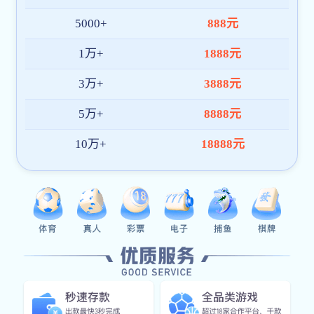
随后的2009年，她转投西汉姆联并担任副主席。在这
个角色中，布雷迪积极参与俱乐部的发展战略规划，
致力于提升球队竞争力和市场影响力。凭借其卓越的
商业头脑和敏锐的市场洞察力，她帮助俱乐部走出了
一段艰难时期，并为球队注入了新的活力。
除了在足球领域取得成就外，布雷迪还积极参与媒体
工作，通过自身的平台让更多人了解女性在体育行业
中的重要角色。这种跨界尝试不仅丰富了她的人生经
历，也为未来女性企业家树立了榜样。
2、西汉姆联的发展与变革
卡伦·布雷迪任职期间，西汉姆联经历了一系列重要的
发展与变革。在她的主导下，俱乐部进行了多项重大
投资，不仅改善了球队阵容，还提升了基础设施建