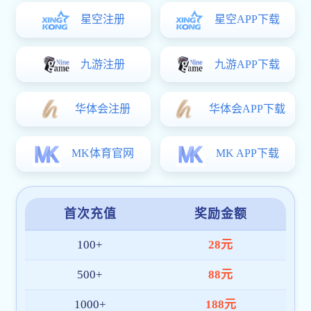
人，最近正式卸任西汉姆联副主席职务，引发了广泛
的关注与讨论。作为一名成功的商界领袖和体育管理
者，布雷迪在推动俱乐部发展、提升品牌形象及引领
女性参与足球领域等方面做出了巨大贡献。本文将从
她的职业生涯、对西汉姆联的影响、女性在体育界的
重要性以及未来展望四个方面进行详细阐述，以期全
面解读她离任背后的意义。
1、卡伦·布雷迪的职业生涯
卡伦·布雷迪，出生于1969年，是英国著名的商界女强
人。她早在1993年就成为了伯明翰城足球俱乐部的董
事，并在其后逐步积累了丰富的足球管理经验。在她
的领导下，伯明翰城不仅实现了财务上的稳定，还获
得了英超联赛资格，这是她职业生涯中的一大亮点。