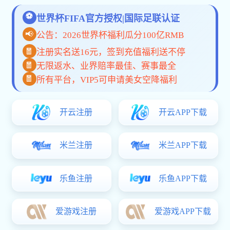
手机App
网页版
英超女强人卡伦布雷迪正式卸任西
汉姆联副主席职务引发关注
2026-05-13 02:00
34 次阅读
首页
/
体育动态
卡伦·布雷迪，这位在英超联赛中备受瞩目的女性强