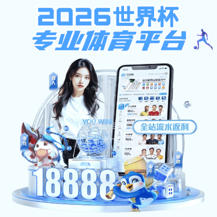
注册入口
kaiyun云服务器官网
APP与
网页版入口｜畅享全球体育赛
事与数据服务
欢迎访问
kaiyun云服务器官网
，提供全面覆盖
足球、篮球、电竞等项目的赛事资讯与数据内
容， 支持
APP下载
与
网页使用
，每日同步更新
千场比赛，聚焦热门体育内容， 助您轻松获取
赛事动态，掌握比赛节奏。