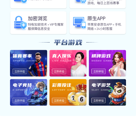
历史无法维持球队在意甲中的竞争力，因此必须作出
果敢而明智的决策。
解雇阿莱格里并非易事，因为这涉及到俱乐部形象及
财务问题。但考虑到当前队伍表现与球迷期待之间存
在巨大差距，卡迪纳莱不得不采取果断措施，以确保
未来的发展方向更加清晰。
此外，与其他竞争对手相比，尤文图斯在引援及青训
方面仍有提升空间。因此，在管理层全力促成新帅加
盟之前，对现有教练团队进行整顿，是实现目标的重
要一步。
3、蒙卡达的转会前景
蒙卡达是一名年轻且极具潜力的小将，他在过去几个