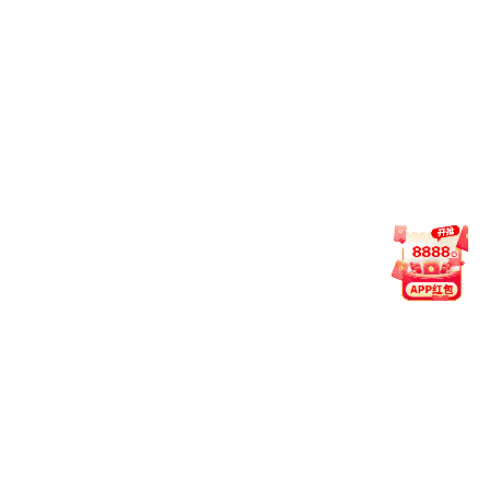
leaders to adapt to the evolving market.
The contract extension of President Don Garber
until 2027 provides stability during this
transitional period. In conclusion, with the right
implementation strategies and focus on talent
development, MLS is well-positioned to face
upcoming challenges and seize new
opportunities for growth in the ever-competitive
sports industry.
上一篇：
马祖拉称赞塔图姆场上判断力出色…