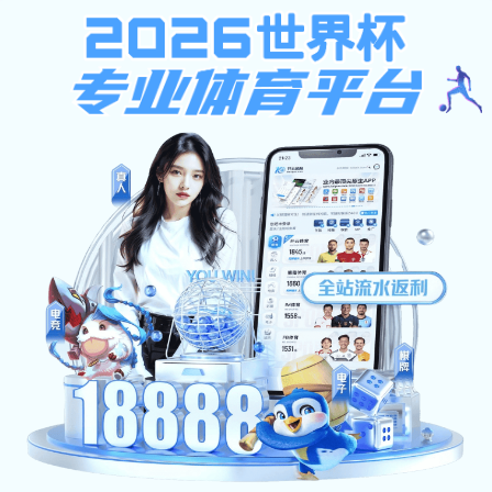
注册入口
kaiyun云服务器官网
APP与
网页版入口｜畅享全球体育赛
事与数据服务
欢迎访问
kaiyun云服务器官网
，提供全面覆盖
足球、篮球、电竞等项目的赛事资讯与数据内
容， 支持
APP下载
与
网页使用
，每日同步更新
千场比赛，聚焦热门体育内容， 助您轻松获取
赛事动态，掌握比赛节奏。